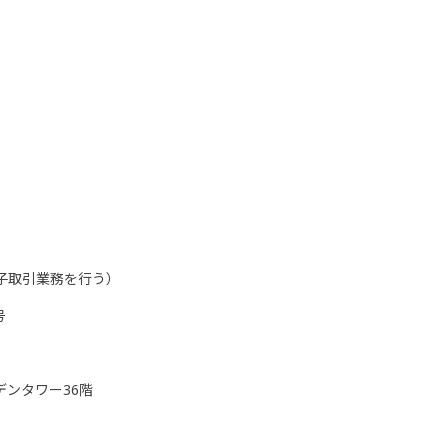
子取引業務を行う）
号
ーデンタワー36階