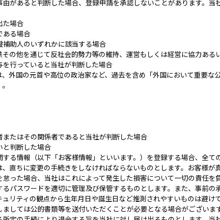
事由があると判断した場合、登録申請を承認しないことがあります。当
出た場合
である場合
被補助人のいずれかに該当する場合
提供その他を通じて反社会的勢力等の維持、運営もしくは経営に協力
を行っていると当社が判断した場合
Ps とは、外国の元首や高位の政治家など、過去を含め「外国において重要な
）。
者またはその関係者であると当社が判断した場合
いと判断した場合
関する情報（以下「お客様情報」といいます。）を登録する場合、全て
は、直ちに変更の手続きをしなければならないものとします。お客様が
を怠った場合、当社はこれによって発生した損害について一切の責任を
するパスワードを適切に管理及び保管するものとします。また、事前の
キュリティの観点から生年月日や誕生日など推測されやすいものは避け
しましては公的書類等を送付いただくことが必要となる場合がございま
る所定の手続により退会する旨を当社に対し届け出るものとします。当