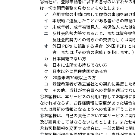
③当社が、登録申請者に以下の各号のいずれかの
は一切の開示義務を負わないものとします。
ア
利用登録の申請に際して虚偽の事項を届け
イ
本規約に違反したことがある者からの申請
ウ
未成年者、成年被後見人、被保佐人または
エ
反社会的勢力等であること、または資金
反社会的勢力との何らかの交流もしくは関与
オ
外国 PEPs に該当する場合（外国 PE
者」または「その方の家族」を指します。
カ
日本国籍でない方
キ 日本に住所をお持ちでない方
ク
日本以外に居住他国がある方
ケ
20歳未満70歳以上の方
コ 登録希望者が過去当社との契約に違
反した
サ
その他、当社が本会員への登録を適当でな
④お客様は、本サービスの利用に際してお客様に
なければならず、お客様情報に変更があった場合
または最新の情報となるようへの修正を行うこと
⑤
お客様は、自己の責任において本サービスに関
及び売買をしてはならないものとします。またセ
⑥
お客様情報を変更する場合に、一部の情報に関
⑦
お客様が退会を希望する場合には、当社が定め