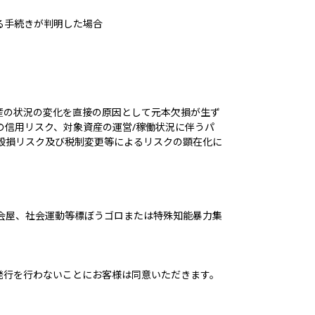
る手続きが判明した場合
産の状況の変化を直接の原因として元本欠損が生ず
の信用リスク、対象資産の運営/稼働状況に伴うパ
毀損リスク及び税制変更等によるリスクの顕在化に
。
総会屋、社会運動等標ぼうゴロまたは特殊知能暴力集
発行を行わないことにお客様は同意いただきます。