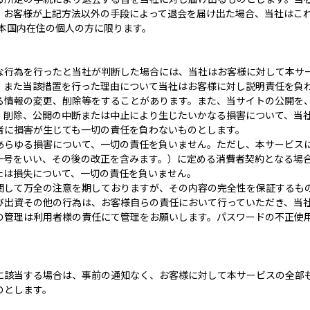
、お客様が上記方法以外の手段によって退会を届け出た場合、当社はこ
日本国内在住の個人の方に限ります。
な行為を行ったと当社が判断した場合には、当社はお客様に対して本サ
。また当該措置を行った理由について当社はお客様に対し説明責任を負
る情報の変更、削除等をすることがあります。また、当サイトの公開を
、削除、公開の中断または中止により生じたいかなる損害について、当
者に損害が生じても一切の責任を負わないものとします。
あらゆる損害について、一切の責任を負いません。ただし、本サービス
一号をいい、その後の改正を含みます。）に定める消費者契約となる場
たは損失について、一切の責任を負いません。
関して万全の注意を期しておりますが、その内容の完全性を保証するも
び出資その他の行為は、お客様自らの責任において行っていただき、当
の管理は利用者様の責任にて管理をお願いします。パスワードの不正使
に該当する場合は、事前の通知なく、お客様に対して本サービスの全部
のとします。