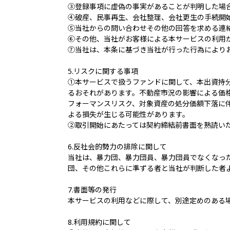
③登録事項に虚偽の事実があることが判明した場
④破産、民事再生、会社整理、会社更生の手続開
⑤当社からの問い合わせその他の回答を求める連
⑥その他、当社がお客様による本サービスの利用
⑦当社は、本条に基づき当社が行った行為により
5.リスクに関する事項
①本サービスで扱うファンドに関して、本出資持
るおそれがあります。不動産市況の影響による価格
フォーマンスリスク、対象資産の処分価額下落に
よる損失が生じる可能性があります。
②取引開始にあたっては契約締結前書面を熟読い
6.反社会的勢力の排除に関して
当社は、暴力団、暴力団員、暴力団員でなくなった
団、その他これらに準ずる者と当社が判断した者
7.書面等の発行
本サービスの利用などに際して、別途定めのある
8.利用規約に関して