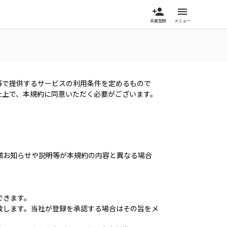
person_add
menu
会員登録
メニュー
等で提供するサービスの利用条件を定めるもので
た上で、本規約に同意いただく必要がございます。
該お知らせや説明等が本規約の内容と異なる場合
できます。
致します。当社が登録を承認する場合はその旨をメ