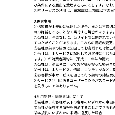
び条件による届出を受理するものとします。なお
⑧
本サービスの利用は、満20歳以上70歳以下の
3.免責事項
①お客様が本規約に違反した場合、または不適切
様の許諾をとることなく実行する場合があります
②当社は、予告なしに、当サイトで公開されてい
ていただくことがあります。これらの情報の変更
③当社は前項の措置に起因してお客様または第三
④当社は、本サービスに起因してお客様に生じた
ます。）が消費者契約法（平成十二年法律第六十
⑤当社は、第三者によってお客様が被った損害ま
⑥当社は、本サービス、情報、コンテンツなどに
⑦お客様が本サービスを通じて行う契約の締結及
⑧サービス利用に係るユーザーＩＤやパスワード
を負うものではありません。
4.利用制限・登録抹消に関して
①当社は、お客様が以下の各号のいずれかの事由
て当社が保有する情報を抹消することができるも
②本規約のいずれかの条項に違反した場合