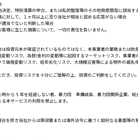
合
始決定、特別清算の申立、または私的整理等のその他倒産類型に該当す
絡に対して、１ヶ月以上に亘り当社が相当と認める応答がない場合
が適当でないと判断した場合
お客様に生じた損害について、一切の責任を負いません。
分は投資元本が保証されているものではなく、本事業者の業務または財
変動リスク、為替/金利の変動等に起因するマーケットリスク、事業者
伴う価格変動リスク、経年劣化リスク、大規模災害等による物件の滅失/
ただき、投資リスクを十分にご理解の上、投資のご判断をしてください
時から 5 年を経過しない者、暴力団 準構成員、暴力団関係企業、
よる本サービスの利用を禁止します。
場合を除き当社からは領収書または海外法令に基づく如何なる書面等の